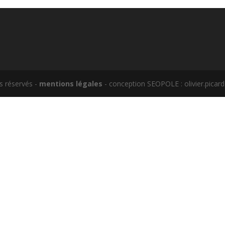
s réservés -
mentions légales
- conception SEOPOLE : olivier.picar