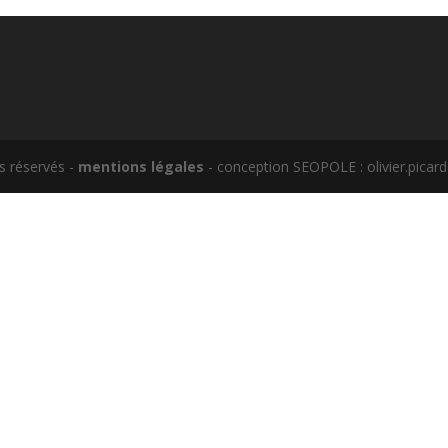
s réservés -
mentions légales
- conception SEOPOLE : olivier.picar