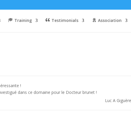
Training
Testimonials
Association
téressante !
 investigué dans ce domaine pour le Docteur brunet !
Luc A Giguèr