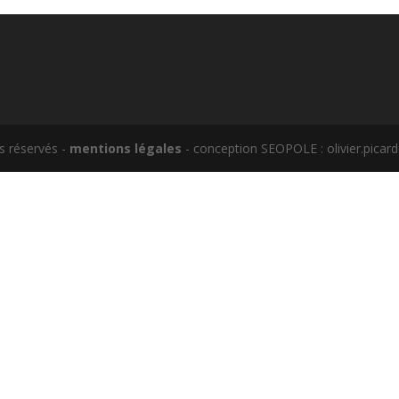
s réservés -
mentions légales
- conception SEOPOLE : olivier.picar